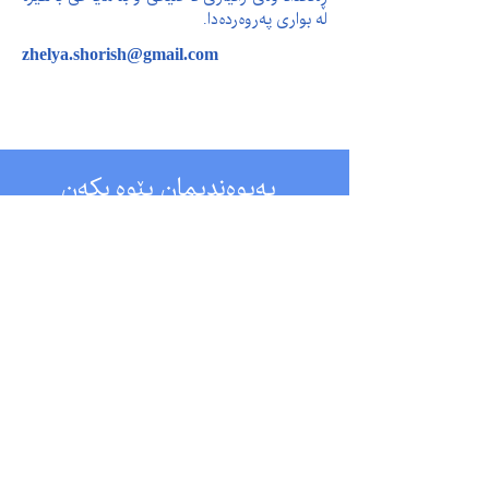
لە بواری پەروەردەدا.
zhelya.shorish@gmail.com
پەیوەندیمان پێوە بکەن
بۆ پرسیارەکانی پەیوەست بە قوتابخانە، تکایە
پەیوەندیمان پێوە بکەن لە ڕێگەی ئەم ژمارەیەی
کە لە خوارەوە دانراوە یاخوود دەتوانن ئیمەیڵمان
بۆ بنێرن لە ڕێگەی ئەم ئیمەیڵەی کە لە خوارەوە
دانراوە. سوپاس!
هەرێمی کوردستان
هەولێر شەقامی ١٠٠ مەتری نزیك نەخۆشخانەی
فریاکەوتنی ڕۆژئاوا - هەولێر
تەلەفۆن :
07509790037