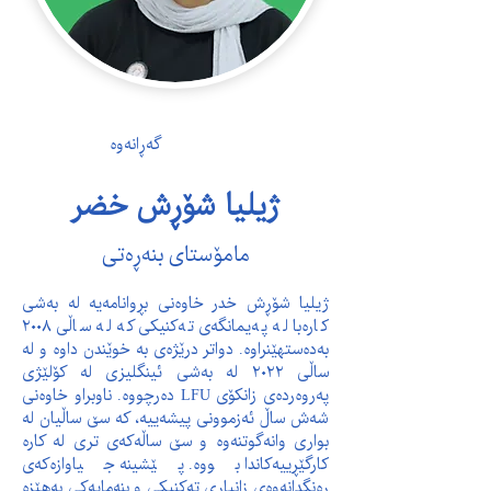
گەڕانەوە
ژیلیا شۆڕش خضر
مامۆستای بنەڕەتی
ژیلیا شۆڕش خدر خاوەنی بڕوانامەیە لە بەشی 
کارەبا لە پەیمانگەی تەکنیکی کە لە ساڵی ٢٠٠٨ 
بەدەستهێنراوە. دواتر درێژەی بە خوێندن داوە و لە 
ساڵی ٢٠٢٢ لە بەشی ئینگلیزی لە کۆلێژی 
پەروەردەی زانکۆی LFU دەرچووە. ناوبراو خاوەنی 
شەش ساڵ ئەزموونی پیشەییە، کە سێ ساڵیان لە 
بواری وانەگوتنەوە و سێ ساڵەکەی تری لە کارە 
کارگێڕییەکاندا بووە. پێشینە جیاوازەکەی 
ڕەنگدانەوەی زانیاری تەکنیکی و بنەمایەکی بەهێزە 