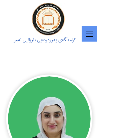
کۆمەڵگەی پەروەردەیی بارزانیی نەمر