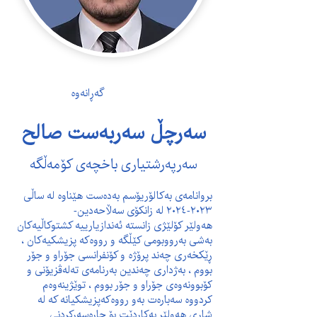
گەڕانەوە
سەرچڵ سەربەست صالح
سەرپەرشتیاری باخچەی کۆمەڵگە
بروانامەی بەکالۆریۆسم بەدەست هێناوە لە ساڵی 
٢٠٢٣-٢٠٢٤ لە زانکۆی سەڵاحەدین-
هەولێر کۆلێژی زانستە ئەندازیارییە کشتوکاڵیەکان 
بەشی بەرووبومی کێڵگە و رووەکە پزیشکیەکان ، 
ڕێکخەری چەند پرۆژە و کۆنفرانسی جۆراو و جۆر 
بووم ، بەژداری چەندین بەرنامەی تەلەڤزیۆنی و 
کۆبوونەوەی جۆراو و جۆر بووم ، توێژینەوەم 
کردووە سەبارەت بەو رووەکەپزیشکیانە کە لە 
شاری هەولێر بەکاردێت بۆ چارەسەرکردنی 