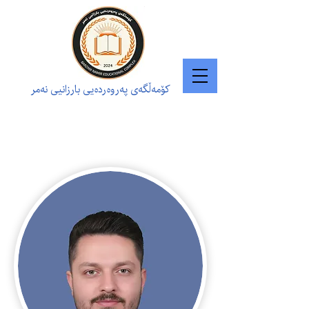
کۆمەڵگەی پەروەردەیی بارزانیی نەمر