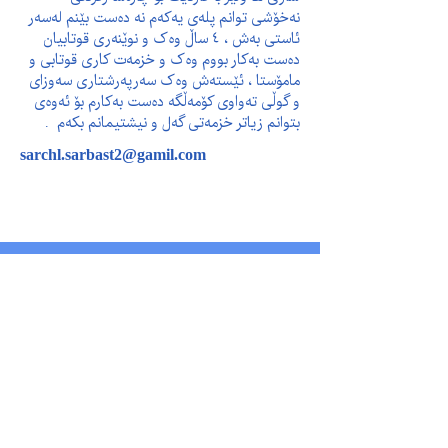
نەخۆشی توانم پلەی یەکەم نە دەست بێنم لەسەر 
ئاستی بەش ، ٤ ساڵ وەک و نوێنەری قوتابیان 
دەست بەکار بووم وەک و خزمەت کاری قوتابی و 
مامۆستا ، ئێستەش وەک سەرپەرشتاری سەوزای 
و گوڵی تەواوی کۆمەڵگە دەست بەکارم بۆ ئەوەی 
بتوانم زیاتر خزمەتی گەل و نیشتیمانم بکەم  .
sarchl.sarbast2@gamil.com
پەیوەندیمان پێوە بکەن
بۆ پرسیارەکانی پەیوەست بە قوتابخانە، تکایە
پەیوەندیمان پێوە بکەن لە ڕێگەی ئەم ژمارەیەی
کە لە خوارەوە دانراوە یاخوود دەتوانن ئیمەیڵمان
بۆ بنێرن لە ڕێگەی ئەم ئیمەیڵەی کە لە خوارەوە
دانراوە. سوپاس!
هەرێمی کوردستان
هەولێر شەقامی ١٠٠ مەتری نزیك نەخۆشخانەی