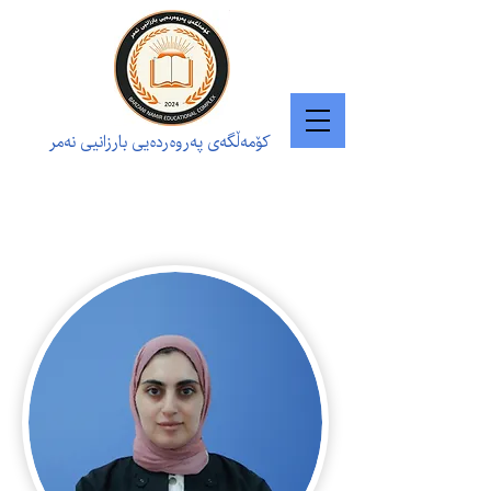
کۆمەڵگەی پەروەردەیی بارزانیی نەمر