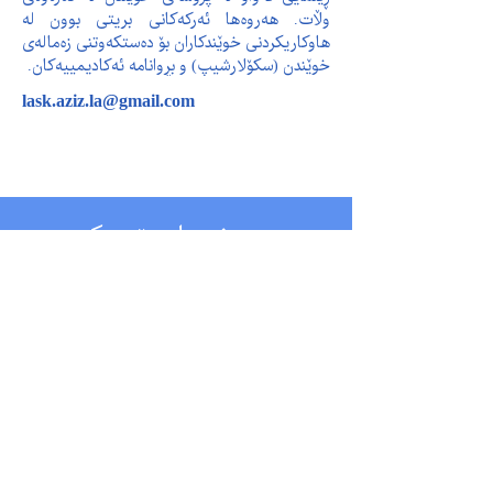
وڵات. هەروەها ئەرکەکانی بریتی بوون لە 
هاوکاریکردنی خوێندکاران بۆ دەستکەوتنی زەمالەی 
خوێندن (سکۆلارشیپ) و بڕوانامە ئەکادیمییەکان.
lask.aziz.la@gmail.com
پەیوەندیمان پێوە بکەن
بۆ پرسیارەکانی پەیوەست بە قوتابخانە، تکایە
پەیوەندیمان پێوە بکەن لە ڕێگەی ئەم ژمارەیەی
کە لە خوارەوە دانراوە یاخوود دەتوانن ئیمەیڵمان
بۆ بنێرن لە ڕێگەی ئەم ئیمەیڵەی کە لە خوارەوە
دانراوە. سوپاس!
هەرێمی کوردستان
هەولێر شەقامی ١٠٠ مەتری نزیك نەخۆشخانەی
فریاکەوتنی ڕۆژئاوا - هەولێر
تەلەفۆن :
07509790037