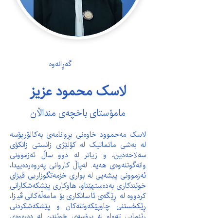
گەڕانەوە
لاسک محمود عزیز
مامۆستای باخچەی منداڵان
لاسک مه‌حموود خاوەنی بڕوانامەی بەکالۆریۆسە 
لە بەشی ماتماتیک لە کۆلێژی زانستی زانکۆی 
سەلاحەدین، و زیاتر لە دوو ساڵ ئەزموونی 
وانەگوتنەوەی هەیە. لەپاڵ کاروانی پەروەردەییدا، 
ئەزموونی پیشەیی لە بواری خزمەتگوزاریی ڤیزای 
خوێندکاری بەدەستهێناو، هاوکاری پێشکەشکارانی 
کردووە لە ڕێگەی ئاسانکاری بۆ مامەڵەکانی ڤیزا، 
ڕێکخستنی چاوپێکەوتنەکان و پێشکەشکردنی 
ڕێنمایی تەواو لە پرۆسەی خوێندن لە دەرەوەی 