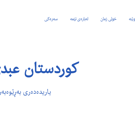
وێنە
خولی زمان
لەبارەی ئێمە
سەرەکی
کوردستان عبد
یاریدەدەری بەڕێوەبەر