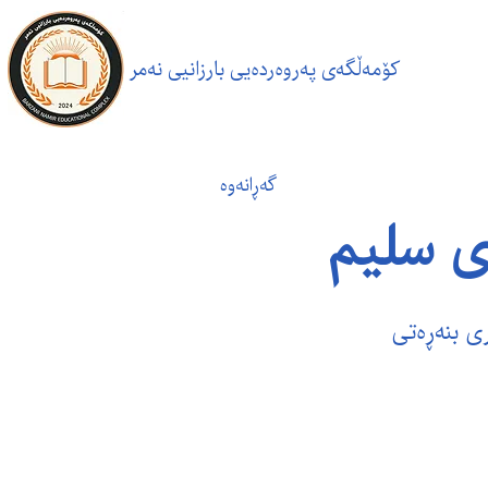
کۆمەڵگەی پەروەردەیی بارزانیی نەمر
گەڕانەوە
ی سلیم
ی بنەڕەتی