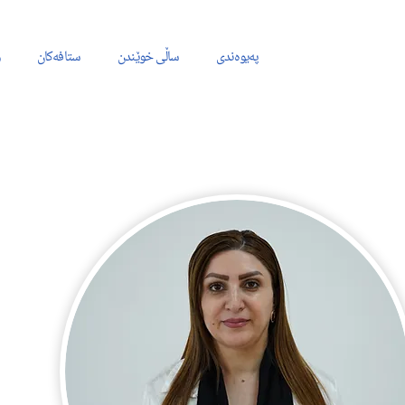
پەیوەندی
ساڵی خوێندن
ستافەکان