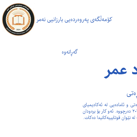
کۆمەڵگەی پەروەردەیی بارزانیی نەمر
گەڕانەوە
د عمر
ەتی
جەیلان نەوزاد هەردوو قۆناغی خوێندنی بنەڕەتی و ئامادەیی لە ئەکادیمیای 
وەرزشیی هەولێر تەواو کردووە و لە ساڵی ٢٠٢٢ دەرچووە. ئەو کار بۆ برەودان 
 نێوان قوتابییەکانیدا دەکات.