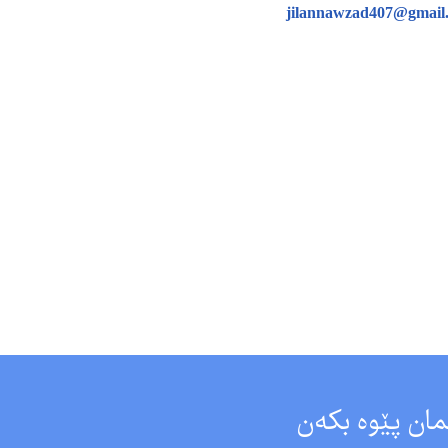
jilannawzad407@gmail
مان پێوە بکەن