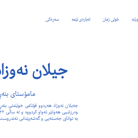
وێنە
خولی زمان
لەبارەی ئێمە
سەرەکی
جیلان نەوزا
مامۆستای بنەڕ
بە توانای جەستەیی و گەشەپێدانی تەندروست لە