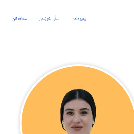
پەیوەندی
ساڵی خوێندن
ستافەکان