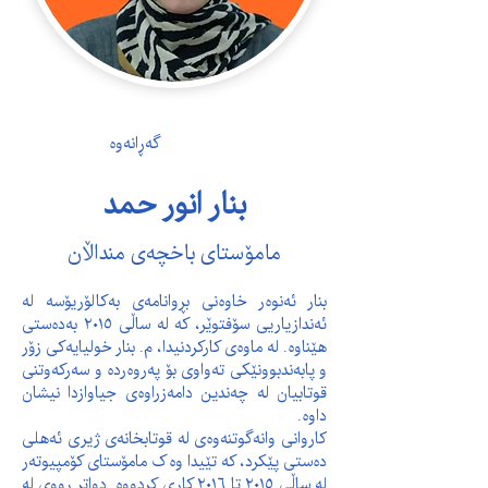
گەڕانەوە
بنار انور حمد
مامۆستای باخچەی منداڵان
بنار ئەنوەر خاوەنی بڕوانامەی بەکالۆریۆسە لە 
ئەندازیاریی سۆفتوێر، کە لە ساڵی ٢٠١٥ بەدەستی 
هێناوە. لە ماوەی کارکردنیدا، م. بنار خولیایەکی زۆر 
و پابەندبوونێکی تەواوی بۆ پەروەردە و سەرکەوتنی 
قوتابیان لە چەندین دامەزراوەی جیاوازدا نیشان 
داوە.
کاروانی وانەگوتنەوەی لە قوتابخانەی ژیری ئەهلی 
دەستی پێکرد، کە تێیدا وەک مامۆستای کۆمپیوتەر 
لە ساڵی ٢٠١٥ تا ٢٠١٦ کاری کردووە. دواتر ڕووی لە 