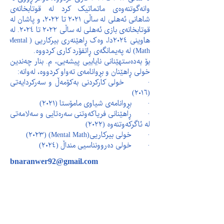
وانەگوتنەوەی ماتماتیک کرد لە قوتابخانەی 
شاهانی ئەهلی لە ساڵی ٢٠٢١ تا ٢٠٢٢، و پاشان لە 
قوتابخانەی بازی ئەهلی لە ساڵی ٢٠٢٢ تا ٢٠٢٤. لە 
هاوینی ٢٠٢٤دا، وەک ڕاهێنەری بیرکاریی (Mental 
Math) لە پەیمانگەی ڕاتفۆرد کاری کردووە.
بۆ بەدەستهێنانی نایابیی پیشەیی، م. بنار چەندین 
خولی ڕاهێنان و بڕوانامەی تەواو کردووە، لەوانە:
·        خولی کارکردنی بەکۆمەڵ و سەرکردایەتی 
(٢٠١٦)
·        بڕوانامەی شیاوی مامۆستا (٢٠٢١)
·        ڕاهێنانی فریاکەوتنی سەرەتایی و سەلامەتی 
لە ئاگرکەوتنەوە (٢٠٢٢)
·        خولی بیرکاریی(Mental Math) (٢٠٢٣)
·        خولی دەروونناسیی منداڵ (٢٠٢٤)
bnaranwer92@gmail.com
پەیوەندیمان پێوە بکەن