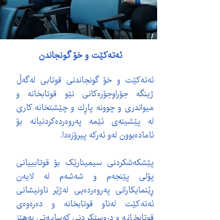
ئەتەكێت و خۆ گونجاندن
ئەتەكێت و خۆ گونجاندنی قوتابی لەگەڵ
ژینگە جۆراوجۆرەكانی نێو قوتابخانە و
میواندری و چوونە پاڕك و چێشتخانە كاری
لە پێشینەی ئێمە پەروەردەكردنیانە بۆ
ئامادەبوون لەو ئەركە پیرۆزەدا.
پێشکەشکردنی سیمینارێک بۆ قوتابییانی
پۆلی پێنجەم و شەشەم لە لایەن
ڕێنمایکارانی پەروەردەیی لەژێر ناونیشانی
ئەتەکێت لەناو قوتابخانە و دەرەوەی
قوتابخانە و دروستکردنی کەسایەتی بەهێز