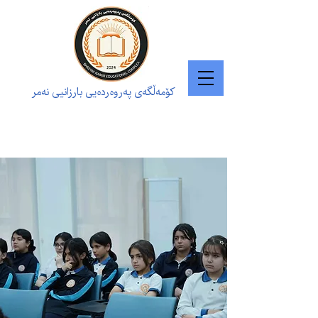
کۆمەڵگەی پەروەردەیی بارزانیی نەمر