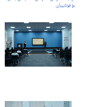
بۆ قوتابییان.