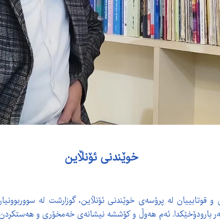
خوێندنی ئۆنڵاین
 و قوتابییان لە پرۆسەی خوێندنی ئۆنڵاین، گوزارشت لە سووربوونیان
ەر بارودۆخێکدا. ئەم هەوڵ و کۆششە نیشانەی خەمخۆری و هەستکردن بە