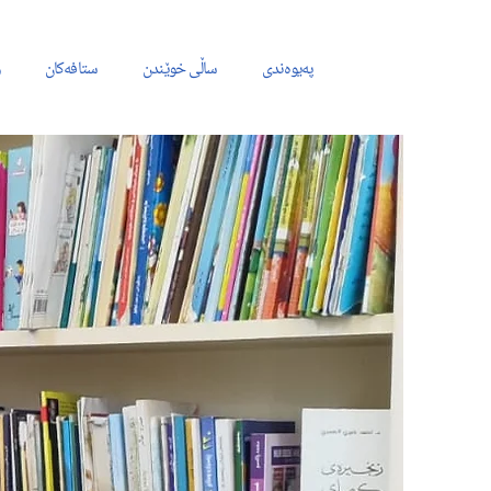
پەیوەندی
ساڵی خوێندن
ستافەکان