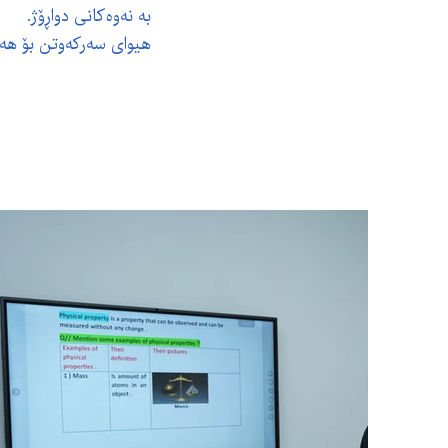
بە نەوەکانی دواڕۆژ.
هیوای سەرکەوتن بۆ هەمو