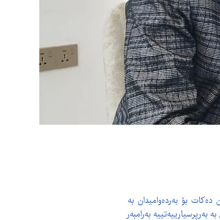
 دەکات بۆ بەردەوامیدان بە
 بەرپرسیارییەتییە بەرامبەر