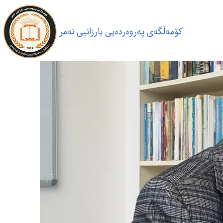
کۆمەڵگەی پەروەردەیی بارزانیی نەمر