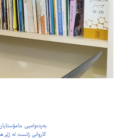
بەردەوامیی مامۆستایان
کاروانی زانست لە ژێر ه