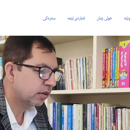
وێنە
خولی زمان
لەبارەی ئێمە
سەرەکی