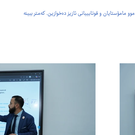
و مامۆستایان و قوتابییانی ئازیز دەخوازین. کەمتر ببینە