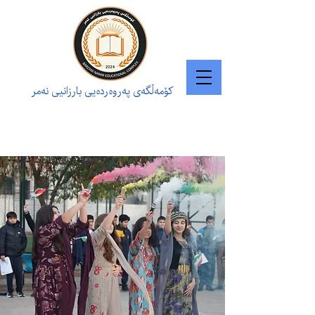
کۆمەڵگەی پەروەردەیی بارزانیی نەمر