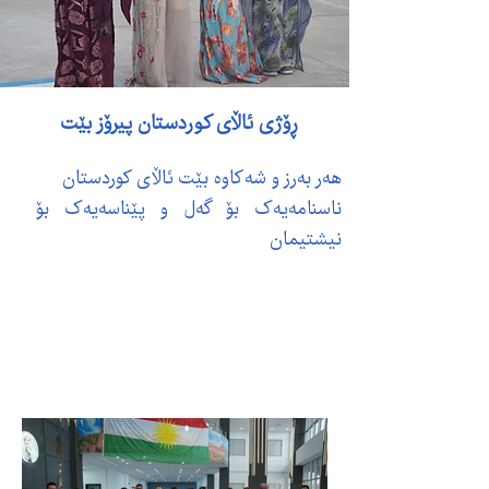
ڕۆژی ئاڵای کوردستان پیرۆز بێت
هەر بەرز و شەکاوە بێت ئاڵای کوردستان
ناسنامەیەک بۆ گەل و پێناسەیەک بۆ
نیشتیمان