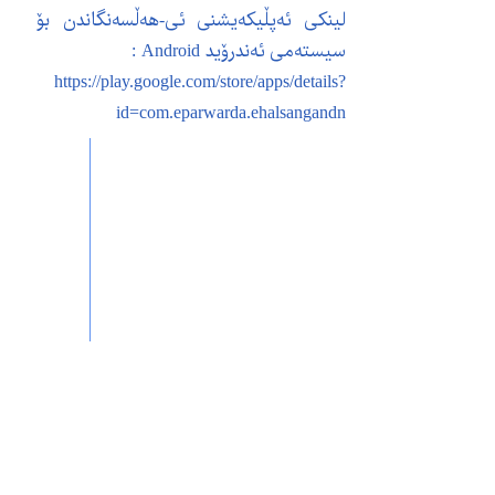
لینکی ئەپڵیکەیشنی ئی-هەڵسەنگاندن بۆ
سیستەمی ئەندرۆید Android :
https://play.google.com/store/apps/details?
id=com.eparwarda.ehalsangandn
دواتر
پێشووتر