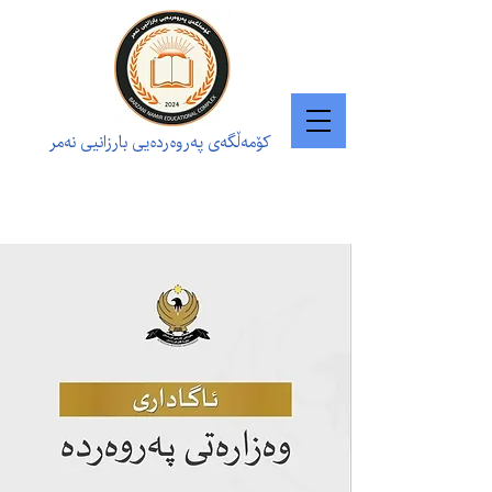
کۆمەڵگەی پەروەردەیی بارزانیی نەمر