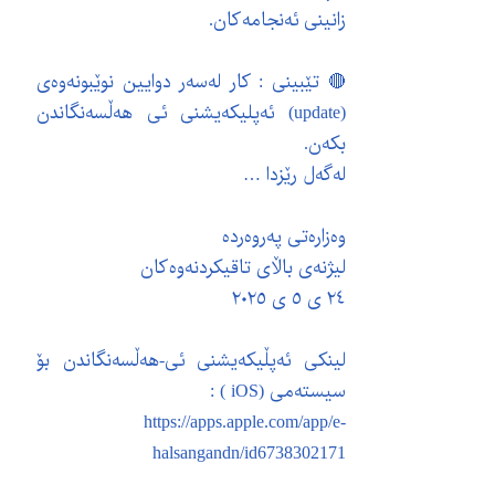
زانینی ئەنجامەکان.
🔴 تێبینی : کار لەسەر دوایین نوێبونەوەی
(update) ئەپلیکەیشنی ئی هەڵسەنگاندن
بکەن.
لەگەل رێزدا …
وەزارەتی پەروەردە
لیژنەی باڵای تاقیکردنەوەکان
٢٤ ی ٥ ی ٢٠٢٥
لینکی ئەپڵیکەیشنی ئی-هەڵسەنگاندن بۆ
سیستەمی (iOS ) :
https://apps.apple.com/app/e-
halsangandn/id6738302171