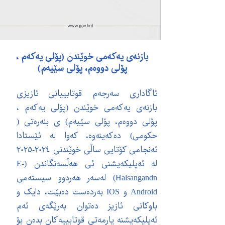
بازنەی یەکەمی خوێندن (پۆلی یەکەم ،
پۆلی دووەم، پۆلی سێیەم)
ئاگاداری سەرجەم قوتابییانی ئازیزی
بازنەی یەکەمی خوێندن (پۆلی یەکەم ،
پۆلی دووەم، پۆلی سێیەم) ی بنەرەتی (
حکومی) دەکەینەوە، کەوا لە ئێستادا
ئەنجامی کۆتایی ساڵی خوێندنی ٢٠٢٤-٢٠٢٥
لە ئەپلیکەیشنی ئی هەڵسەنگاندن (E-
Halsangandn) لەسەر هەردوو سیستەمی
Android و IOS بەردەست دەبێت، دایک و
باوکانی ئازیز دەتوان بەرێگەی ئەم
ئەپلیکەیشنە یارمەتی قوتابییەکان بدەن بۆ