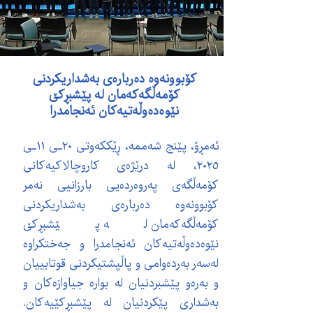
کۆبوونەوە دەربارەی بەشداریکردنی
کۆمەڵگەکەمان لە پێشبڕکێ
نێوەدەوڵەتیەکان ئەنجامدرا
ئەمڕۆ، پێنج شەممە، ڕێککەوتی ٢٠ـی ١١ـی
٢٠٢٥، لە درێژەی کاروچالاکیەکانی
کۆمەڵگەی پەروەردەیی بارزانیی نەمر
کۆبوونەوە دەربارەی بەشداریکردنی
کۆمەڵگەکەمان لە پێشبڕکێ
نێوەدەوڵەتیەکان ئەنجامدرا و جەختکراوە
لەسەر بەردەوامی و پاڵپشتیکردنی قوتابییان
و بەرەو پێشبردنیان لە بوارە جیاوازەکان و
بەشداری پێکردنیان لە پێشبڕکێیەکان.