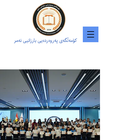
کۆمەڵگەی پەروەردەیی بارزانیی نەمر