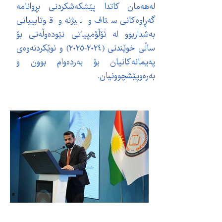
لەهەمان کاتدا پێشکەشکردنی بڕوانامە
گەڕاوەکانی ستاف و لیژنە و قوتابییانی
بەشداربوو لە ئۆڵۆمپیاتی نێودەوڵەتی بۆ
ساڵی خوێندنی (٢٠٢٤-٢٠٢٥) و نوێکردنەوەی
پەیمانەکانیان بۆ بەردەوام بوون و
بەرەوپێشچوونیان.