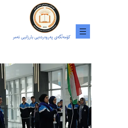
کۆمەڵگەی پەروەردەیی بارزانیی نەمر