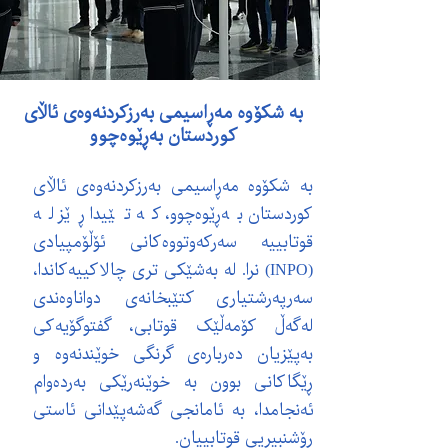
بە شکۆوە مەڕاسیمی بەرزکردنەوەی ئاڵای
کوردستان بەڕێوەچوو
بە شکۆوە مەڕاسیمی بەرزکردنەوەی ئاڵای
کوردستان بەڕێوەچوو، کە تێیدا ڕێز لە
قوتابییە سەرکەوتووەکانی ئۆڵۆمپیادی
(INPO) نرا. لە بەشێکی تری چالاکییەکاندا،
سەرپەرشتیاری کتێبخانەی دواناوەندی
لەگەڵ کۆمەڵێک قوتابی، گفتوگۆیەکی
بەپێزیان دەربارەی گرنگی خوێندنەوە و
ڕێگاکانی بوون بە خوێنەرێکی بەردەوام
ئەنجامدا، بە ئامانجی گەشەپێدانی ئاستی
ڕۆشنبیریی قوتابییان.