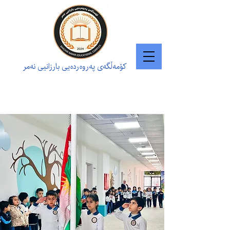
کۆمەڵگەی پەروەردەیی بارزانیی نەمر