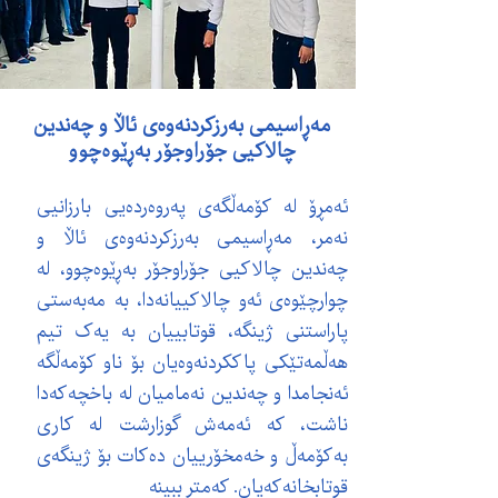
مەڕاسیمی بەرزکردنەوەی ئاڵا و چەندین
چالاکیی جۆراوجۆر بەڕێوەچوو
ئەمڕۆ لە کۆمەڵگەی پەروەردەیی بارزانیی
نەمر، مەڕاسیمی بەرزکردنەوەی ئاڵا و
چەندین چالاکیی جۆراوجۆر بەڕێوەچوو، لە
چوارچێوەی ئەو چالاکییانەدا، بە مەبەستی
پاراستنی ژینگە، قوتابییان بە یەک تیم
هەڵمەتێکی پاککردنەوەیان بۆ ناو کۆمەڵگە
ئەنجامدا و چەندین نەمامیان لە باخچەکەدا
ناشت، کە ئەمەش گوزارشت لە کاری
بەکۆمەڵ و خەمخۆرییان دەکات بۆ ژینگەی
قوتابخانەکەیان. کەمتر ببینە