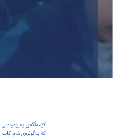
کۆمەڵگەی پەروەردەیی با
کە بەگوێرەی ئەم کات و