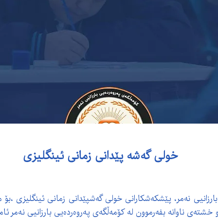
خولی گەشە پێدانی زمانی ئینگلیزی
رزانیی نەمر، پێشکەشکارانی خولی گەشپێدانی زمانی ئینگلیزی ،بۆ ما
 خشتەی ناوانە بفەرموون لە کۆمەڵگەی پەروەردەیی بارزانیی نەمر ئا