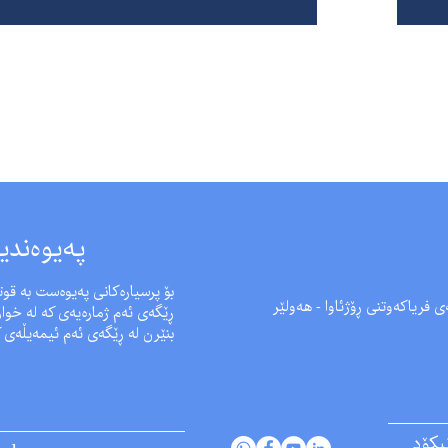
پەیوەندی
بۆ پرسیارەکانی پەیوەست بە قوتا
ڕێگەی ئەم ژمارەیەی کە لە خوارە
بنێرن لە ڕێگەی ئەم ئیمەیڵەی ک
یکۆد