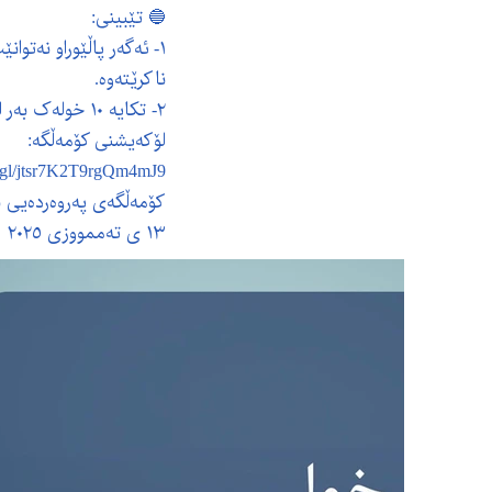
🔵 تێبینی:
١- ئەگەر پاڵێوراو نەتو
ناکرێتەوە.
٢- تکایە ١٠ خولەک بەر لەکاتی دیاریکراو ئامادە بە و کارتی نیشتیمانی لەگەڵ خۆت بهێنە.
لۆکەیشنی کۆمەڵگە:
.gl/jtsr7K2T9rgQm4mJ9...
کۆمەڵگەی پەروەردەیی با
١٣ ی تەممووزی ٢٠٢٥