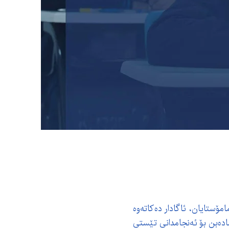
مۆستایان، ئاگادار دەکاتەوە
مادەبن بۆ ئەنجامدانی تێستی