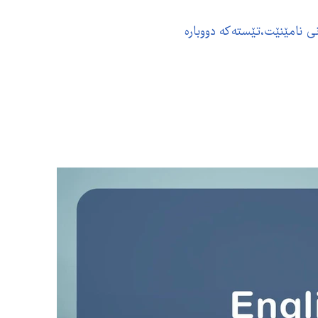
دنی نامێنێت،تێستەکە دووبارە