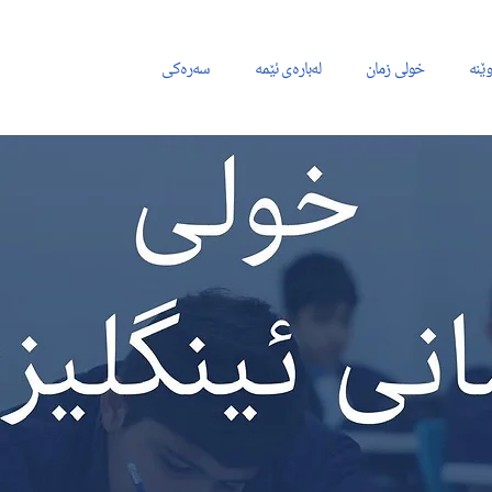
وێنە
خولی زمان
لەبارەی ئێمە
سەرەکی