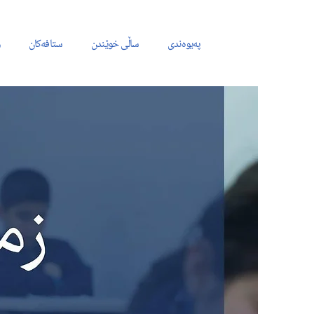
پەیوەندی
ساڵی خوێندن
ستافەکان