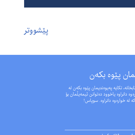
پێشووتر
مان پێوە بکەن
بخانە، تکایە پەیوەندیمان پێوە بکەن لە
وە دانراوە یاخوود دەتوانن ئیمەیڵمان بۆ
ە لە خوارەوە دانراوە. سوپاس!