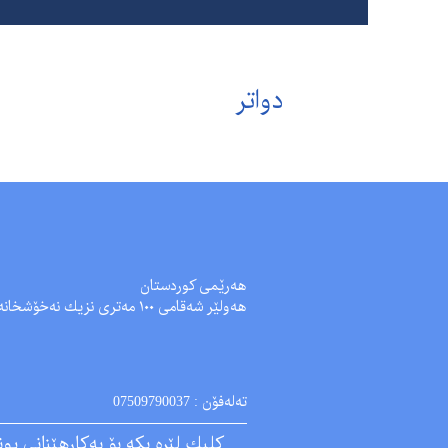
دواتر
هەرێمی کوردستان
هەولێر شەقامی ١٠٠ مەتری نزیك نەخۆشخانەی فریاکەوتنی ڕۆژئاوا - هەولێر
تەلەفۆن :
07509790037
کلیك لێرە بکە بۆ بەکارهێنانی یون