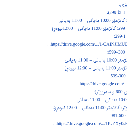
ئاست

https://drive.google.com/.../1-CAINJIM

https://drive.google.com/.
🔴 
https://drive.google.com/.../1IUZXy0s