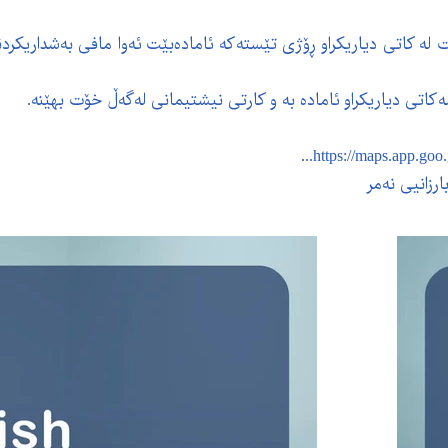
انێت لە کاتی دیاریکراو ڕۆژی تێستەکە ئامادەبێت ئەوا مافی بەشداریکر
https://maps.app.goo
رزانیی نەمر