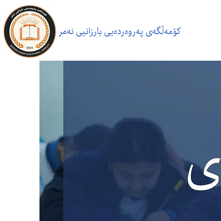
کۆمەڵگەی پەروەردەیی بارزانیی نەمر